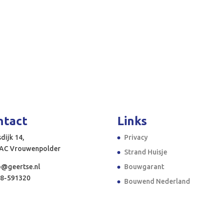
ntact
Links
dijk 14,
Privacy
 AC Vrouwenpolder
Strand Huisje
o@geertse.nl
Bouwgarant
8-591320
Bouwend Nederland